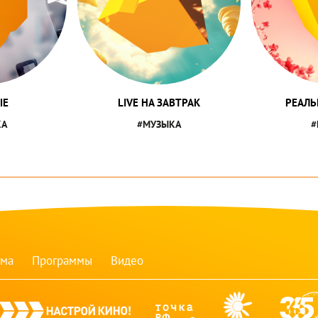
ЫЕ
LIVE НА ЗАВТРАК
РЕАЛЬ
КА
#МУЗЫКА
#
мма
Программы
Видео
nastroykino
tvhdl
rusnight