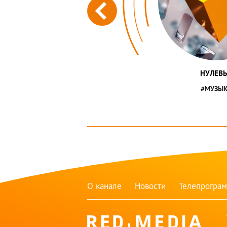
НУЛЕВ
#МУЗЫ
О канале
Новости
Телепрогра
red-